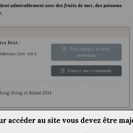
rdent admirablement avec des fruits de mer, des poissons
e.
tra Brut :
Téléchargez la fiche
llésime 2016 : 138 €
technique
Passer une commande
 Hong-Kong et Miami 2014.
ur accéder au site vous devez être maj