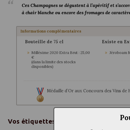
Ces Champagnes se dégustent à l’apéritif et s’acco
à chair blanche ou encore des fromages de caractèr
Informations complémentaires
Bouteille de 75 cl
Existe en Ex
Millésime 2020 Extra Brut : 25,00
Jéroboam Mi
€
(dans la limite des stocks
disponibles)
Médaille d’Or aux Concours des Vins de
Po
Vos étiquettes personnalisées