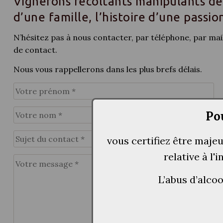
Vignerons récoltants manipulants dep
d’une famille, l’histoire d’une passio
N’hésitez pas à nous contacter, par téléphone, par mail
de contact.
Nous vous rappellerons dans les plus brefs délais.
Po
vous certifiez être maje
relative à l'
L’abus d’alco