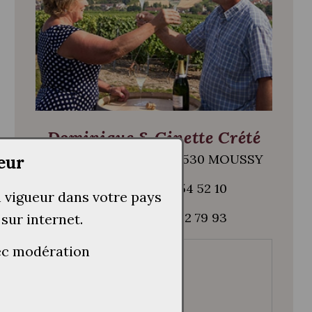
Dominique & Ginette Crété
99, rue des Prieurés 51530 MOUSSY
eur
Tél. + 33 (0)3 26 54 52 10
n vigueur dans votre pays
Fax + 33 (0)3 26 52 79 93
 sur internet.
vec modération