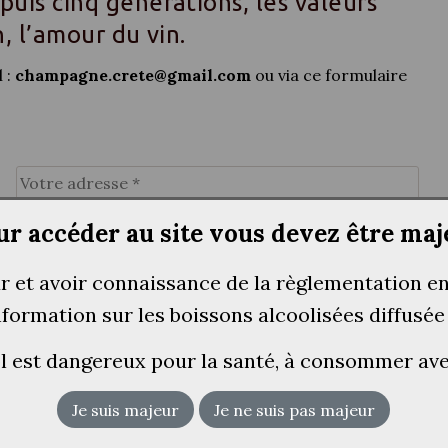
uis cinq générations, les valeurs
n, l’amour du vin.
 :
champagne.crete@gmail.com
ou via ce formulaire
ur accéder au site vous devez être maj
ur et avoir connaissance de la règlementation e
information sur les boissons alcoolisées diffusée
ol est dangereux pour la santé, à consommer a