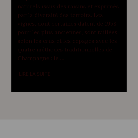
naturels issus des raisins et exprimés
par la diversité des terroirs. Les
vignes, dont certaines datent de 1958
pour les plus anciennes, sont taillées
selon les crus et les cépages avec les
quatre méthodes traditionnelles de
Champagne : le …
LIRE LA SUITE