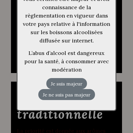
l’Institut Œnologique de Champagne
connaissance de la
pour la création des cuvées
règlementation en vigueur dans
Dominique Crété. L’assemblage, le
votre pays relative à l'information
savoir-faire, les connaissances, les
sur les boissons alcoolisées
méthodes et les …
diffusée sur internet.
L’abus d’alcool est dangereux
LIRE LA SUITE
pour la santé, à consommer avec
modération
Méthode
traditionnelle
La priorité est donnée aux arômes