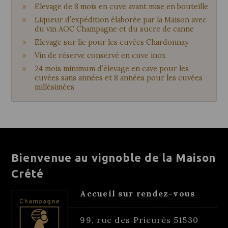
Elevage de 8 mois en cuve avant mise en bouteille
Liqueur d’expédition élaborée par la Maison avec
du vin AOC Champagne et du sucre de canne
Elevage sur lie pour les cuvées Chardonnay
Vin de réserve conservé en cuve inox
24 mois minimum d’élevage en cave pour les
cuvées sans années et 8 années pour les cuvées
millésimées
Bienvenue au vignoble de la Maison
Crété
Accueil sur rendez-vous
99, rue des Prieurés 51530