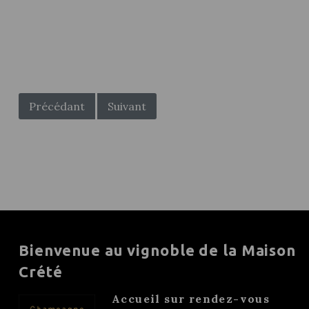
POST
NAVIGATION
Précédant
Suivant
Bienvenue au vignoble de la Maison
Crété
Accueil sur rendez-vous