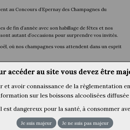
’Argent au Concours d’Epernay des Champagnes du
les de fin d’année avec son habillage de fêtes et nos
 sont autant d’occasions pour surprendre vos invités.
Noël, où nos champagnes vous attendent dans un esprit
ur accéder au site vous devez être maj
ur et avoir connaissance de la règlementation e
information sur les boissons alcoolisées diffusée
ol est dangereux pour la santé, à consommer a