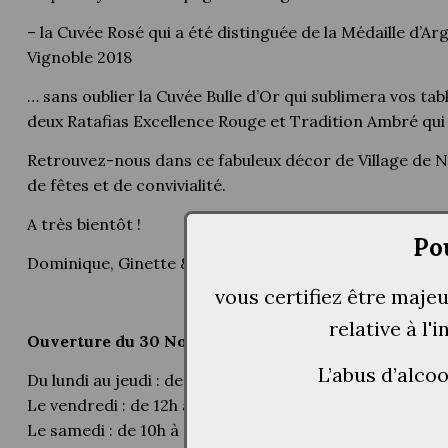
– la Cuvée Rosé qui a été distinguée de la Médaille d
Vignoble 2018
… sans oublier la Cuvée Bulle d’Or qui sublimera vos tab
deux Ratafias Excellence Rouge et Tradition Ambré qui
Retrouvez-nous dans ce fabuleux décor de Village de 
de fêtes et de convivialité.
A très bientôt !
Po
Dominique, Ginette & Mathieu Crété.
vous certifiez être maje
relative à l'
Ouverture du 30 Novembre au 30
Décembre 2018
.
L’abus d’alco
Du
lundi
au
jeudi
: de 12h à 20h30
Le
vendredi
: de 12h à 22h
Le
samedi
: de 10h à 22h