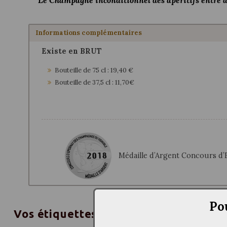
Informations complémentaires
Existe en BRUT
Bouteille de 75 cl : 19,40 €
Bouteille de 37,5 cl : 11,70€
Médaille d’Argent Concours d’
Po
Vos étiquettes personnalisées